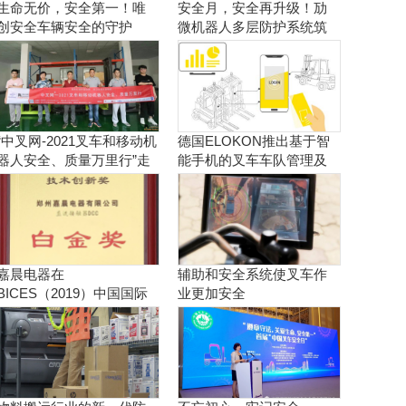
生命无价，安全第一！唯
安全月，安全再升级！劢
创安全车辆安全的守护
微机器人多层防护系统筑
者！
牢安全防线
“中叉网-2021叉车和移动机
德国ELOKON推出基于智
器人安全、质量万里行”走
能手机的叉车车队管理及
进杭州神助工业设备股份
其他安全解决方案
有限公司
嘉晨电器在
辅助和安全系统使叉车作
BICES（2019）中国国际
业更加安全
工程机械创新产品、推荐
产品评选中斩获六项大奖