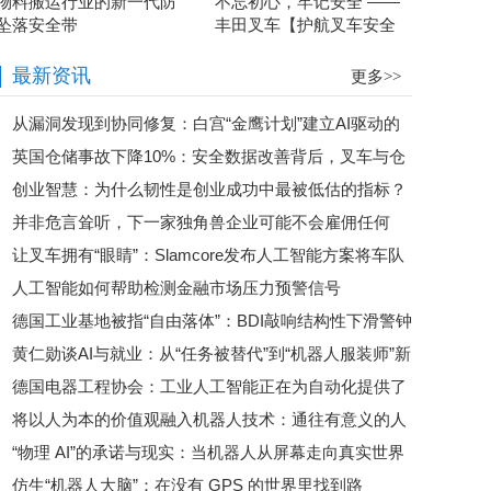
物料搬运行业的新一代防
不忘初心，牢记安全 ——
坠落安全带
丰田叉车【护航叉车安全
特辑】
最新资讯
更多>>
从漏洞发现到协同修复：白宫“金鹰计划”建立AI驱动的
英国仓储事故下降10%：安全数据改善背后，叉车与仓
网络安全清算机制
创业智慧：为什么韧性是创业成功中最被低估的指标？
库混行仍是重点
并非危言耸听，下一家独角兽企业可能不会雇佣任何
让叉车拥有“眼睛”：Slamcore发布人工智能方案将车队
人！
人工智能如何帮助检测金融市场压力预警信号
升级为具备安全感知的作业设备
德国工业基地被指“自由落体”：BDI敲响结构性下滑警钟
黄仁勋谈AI与就业：从“任务被替代”到“机器人服装师”新
德国电器工程协会：工业人工智能正在为自动化提供了
职业
将以人为本的价值观融入机器人技术：通往有意义的人
巨大的效率提升潜力
“物理 AI”的承诺与现实：当机器人从屏幕走向真实世界
工智能之路
仿生“机器人大脑”：在没有 GPS 的世界里找到路