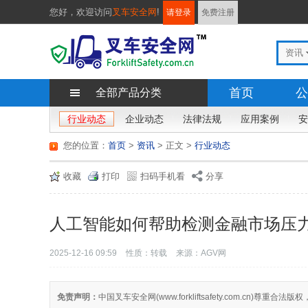
您好，
欢迎访问
叉车安全网
!
请登录
免费注册
资讯
首页
公
全部产品分类
行业动态
企业动态
法律法规
应用案例
安
您的位置：
首页
>
资讯
> 正文
>
行业动态
收藏
打印
扫码手机看
分享
人工智能如何帮助检测金融市场压
2025-12-16 09:59
性质：转载
来源：AGV网
免责声明：
中国叉车安全网(www.forkliftsafety.com.c