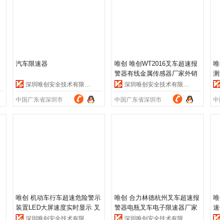
汽车限速器
唯创 唯创WT2016叉车超速报
唯
警器有线金属传感器厂家外销
测
东南亚限速报警
车
深圳唯创安全技术有限公司
深圳唯创安全技术有限公司
中国广东省深圳市
中国广东省深圳市
中
唯创 机动车行车超速危险警示
唯创 合力林德杭州叉车超速报
唯
装置LED大屏速度实时显示 叉
警器电瓶叉车电子限速器厂家
速
车限速报警器
直销三级报警
线
深圳唯创安全技术有限公司
深圳唯创安全技术有限公司