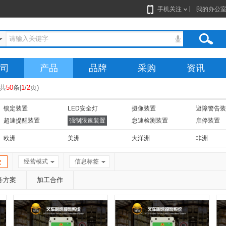
手机关注
我的办公
司
产品
品牌
采购
资讯
共
50
条|
1
/
2
页
)
锁定装置
LED安全灯
摄像装置
避障警告装
超速提醒装置
强制限速装置
怠速检测装置
启停装置
欧洲
美洲
大洋洲
非洲
经营模式
信息标签
务方案
加工合作