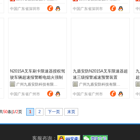
中国广东省深圳市
中国广东省深圳市
中
N2015A叉车刷卡限速器授权驾
九盾安防N2015A叉车限速器超
九
驶车辆超速报警断电熄火强制
速三级报警减速预警装置
超
限速
广州九盾安防科技有限公司
广州九盾安防科技有限公司
中国广东省广州市
中国广东省广州市
中
共
50
条|
1
/
2
页
1
2
下一页
末页
客服咨询：