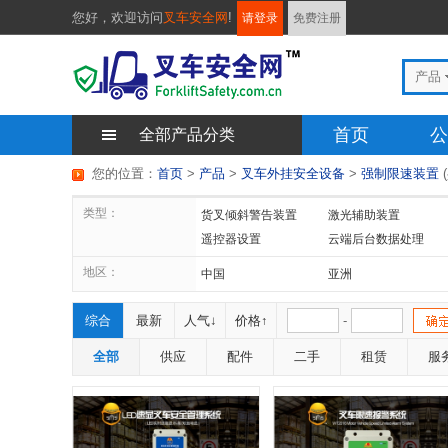
您好，
欢迎访问
叉车安全网
!
请登录
免费注册
产品
首页
公
全部产品分类
您的位置：
首页
>
产品
>
叉车外挂安全设备
>
强制限速装置
(
类型：
货叉倾斜警告装置
激光辅助装置
遥控器设置
云端后台数据处理
地区：
中国
亚洲
综合
最新
人气↓
价格↑
-
全部
供应
配件
二手
租赁
服