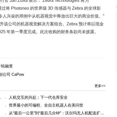
官 Jan Zizka 表示：“Zebra Technologies 将为
 Photoneo 的世界级 3D 传感器与 Zebra 的全球影
、令人兴奋的用例中从机器视觉中释放出巨大的商业价值。”
提升该公司的机器视觉解决方案组合。Zebra 预计将以现金
025 年第一季度完成。此次收购的财务条款尚未披露。
子轮融资
公司 CaPow
更多>>
0万种子轮融资，押注去传动化电动平台
人机交互的兴起：下一代仓库安全
世界最小的可编程、全自主机器人在美问世
模化落地
从“最后一公里”到“最后几分钟”：沃尔玛无人机配送扩展至亚特兰大都市圈