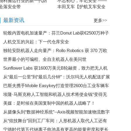
物料搬运行业的新一代防
不忘初心，牢记安全 ——
坠落安全带
丰田叉车【护航叉车安全
特辑】
最新资讯
更多>>
轮毂内置电机加速量产：芬兰Donut Lab获€2500万种子
人机交互的兴起：下一代仓库安全
轮融资，押注去传动化电动平台
独轮安防机器人走向量产：Rollo Robotics 获 370 万欧
世界最小的可编程、全自主机器人在美问世
元种子前融资
Sunflower Labs 获1600万美元B轮融资，致力把无人机
从“最后一公里”到“最后几分钟”：沃尔玛无人机配送扩展
安防从概念推向规模化落地
巴斯夫携手Mobile Easykey打造管理2600台工业车辆车
至亚特兰大都市圈
埃隆·马斯克称人工智能和机器人技术将使金钱“变得无
队管理标杆
美媒：是时候在美国复制中国的机器人战略了！
关紧要”
从摄像头到“数据神经系统”--Axis视频智能加速物流数字
从“炫技舞台”回到工厂车间：人形机器人取代人工还有
化
宁德时代第五代钠离子电池具有更高的能量密度和更长
多远？