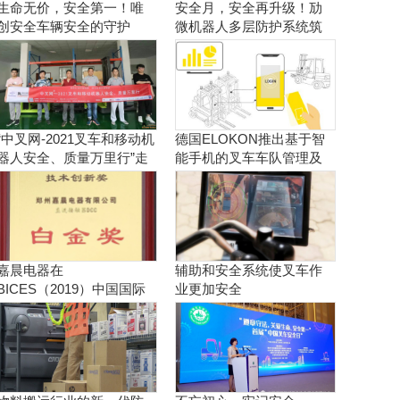
生命无价，安全第一！唯
安全月，安全再升级！劢
创安全车辆安全的守护
微机器人多层防护系统筑
者！
牢安全防线
“中叉网-2021叉车和移动机
德国ELOKON推出基于智
器人安全、质量万里行”走
能手机的叉车车队管理及
进杭州神助工业设备股份
其他安全解决方案
有限公司
嘉晨电器在
辅助和安全系统使叉车作
BICES（2019）中国国际
业更加安全
工程机械创新产品、推荐
产品评选中斩获六项大奖