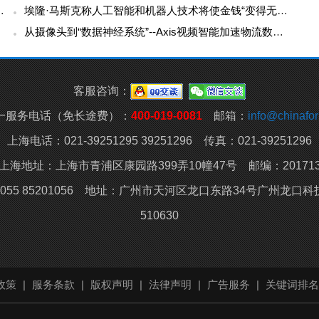
理2600台工业车辆车队管理标杆
埃隆·马斯克称人工智能和机器人技术将使金钱“变得无关紧要”
从摄像头到“数据神经系统”--Axis视频智能加速物流数字化
客服咨询：
一服务电话（免长途费）：
400-019-0081
邮箱：
info@chinafork
上海电话：021-39251295 39251296 传真：021-39251296
上海地址：上海市青浦区康园路399弄10幢47号 邮编：20171
055 85201056 地址：
广州市天河区龙口东路34号广州龙口科技
510630
政策
|
服务条款
|
版权声明
|
法律声明
|
广告服务
|
关键词排名