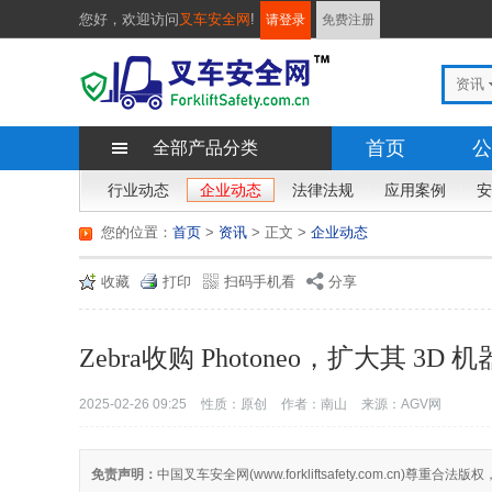
您好，
欢迎访问
叉车安全网
!
请登录
免费注册
资讯
首页
公
全部产品分类
行业动态
企业动态
法律法规
应用案例
安
您的位置：
首页
>
资讯
> 正文
>
企业动态
收藏
打印
扫码手机看
分享
Zebra收购 Photoneo，扩大其 3
2025-02-26 09:25
性质：原创
作者：南山
来源：AGV网
免责声明：
中国叉车安全网(www.forkliftsafety.com.c