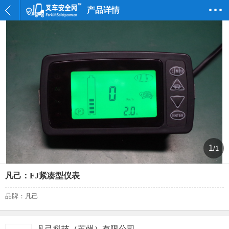
产品详情
1
/1
凡己：FJ紧凑型仪表
品牌：凡己
凡己科技（苏州）有限公司