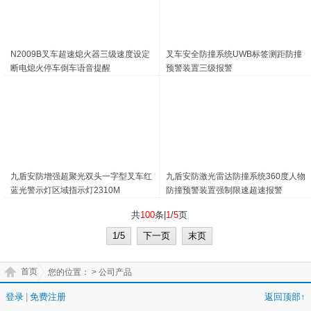
N2009B叉车超速熄火器三级速度设定
叉车安全防撞系统UWB标签测距防撞
断电熄火停车倒车语音提醒
预警装置三级报警
九盾安防增强超聚光双头一字型叉车红
九盾安防激光雷达防撞系统360度人物
蓝光警示灯区域指示灯2310M
防撞预警装置强制限速超速报警
共
100
条|
1
/
5
页
1/5
下一页
末页
首页
您的位置：
> 公司产品
登录
|
免费注册
返回顶部↑