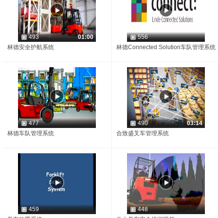
493
01:00
556
林德安全护航系统
林德Connected Solution车队管理系统
477
490
03:14
林德车队管理系统
合致盛叉车管理系统
459
448