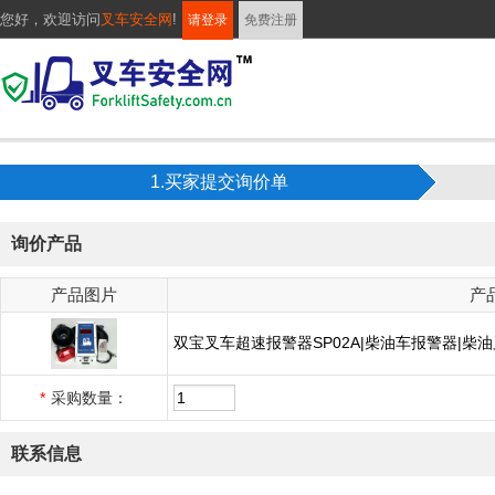
您好，
欢迎访问
叉车安全网
!
请登录
免费注册
1.买家提交询价单
询价产品
产品图片
产
双宝叉车超速报警器SP02A|柴油车报警器|柴
*
采购数量：
联系信息